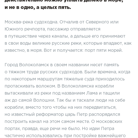
действительно можно уплыть далеко в море,
и не в одно, а целых пять.
Москва-река судоходна. Отчалив от Северного или
Южного речпорта, пассажир отправляется
в путешествие через каналы, а дальше его принимают
в свои воды великие русские реки, которые впадают, как
известно, в моря. Вот и получается: порт пяти морей.
Город Волоколамск в своем названии несет память
о тяжком труде русских судоходов. Были времена, когда
по некоторым маршрутам тяжелые суда приходилось
протаскивать волоком. В Волоколамске корабли
вытаскивали из реки под названием Лама и тащили
аж до самой Волошни. Так бы и таскали люди на себе
корабли, вместо того чтобы на них передвигаться,
но известный реформатор царь Петр распорядился
построить канал на этом самом месте. О московских
портах, правда, еще речи не было. Но идеи Петра
частично использовались при постройке важнейшего