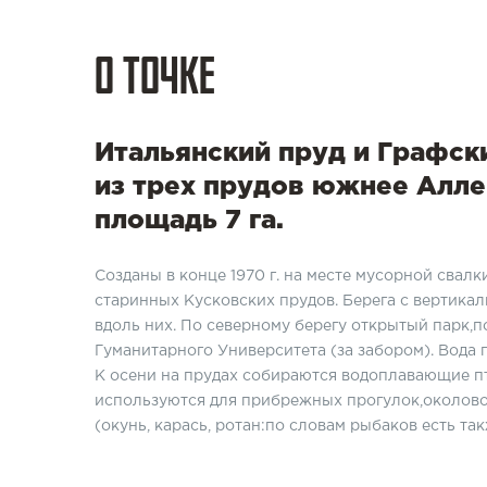
О ТОЧКЕ
Итальянский пруд и Графски
из трех прудов южнее Алл
площадь 7 га.
Созданы в конце 1970 г. на месте мусорной свал
старинных Кусковских прудов. Берега с вертика
вдоль них. По северному берегу открытый парк,
Гуманитарного Университета (за забором). Вода 
К осени на прудах собираются водоплавающие пт
используются для прибрежных прогулок,околово
(окунь, карась, ротан:по словам рыбаков есть так