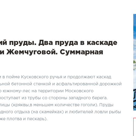
й пруды. Два пруда в каскаде
еи Жемчуговой. Суммарная
ки в пойме Кусковского ручья и продолжают каскад
льной бетонной стенкой и асфальтированной дорожкой
по южному-лес на территории Московского
поступает из трубы со стороны западного берега.
ицы (кряквы,в меньшем количестве гоголи). Пруды
дного отдыха (на скамейках) и любителей ловли рыбы
же плотва и пескарь).